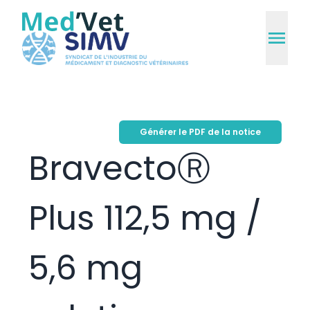
Générer le PDF de la notice
BravectoⓇ
Plus 112,5 mg /
5,6 mg