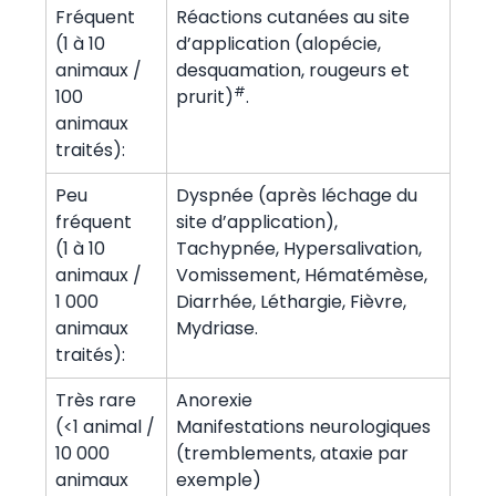
Fréquent
Réactions cutanées au site
(1 à 10
d’application (alopécie,
animaux /
desquamation, rougeurs et
#
100
prurit)
.
animaux
traités):
Peu
Dyspnée (après léchage du
fréquent
site d’application),
(1 à 10
Tachypnée, Hypersalivation,
animaux /
Vomissement, Hématémèse,
1 000
Diarrhée, Léthargie, Fièvre,
animaux
Mydriase.
traités):
Très rare
Anorexie
(<1 animal /
Manifestations neurologiques
10 000
(tremblements, ataxie par
animaux
exemple)