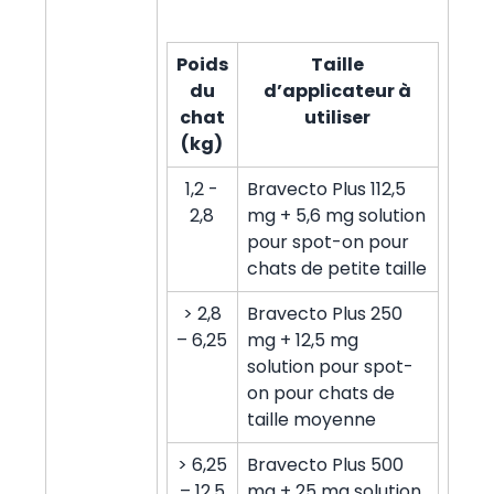
Poids
Taille
du
d’applicateur à
chat
utiliser
(kg)
1,2 -
Bravecto Plus 112,5
2,8
mg + 5,6 mg solution
pour spot-on pour
chats de petite taille
> 2,8
Bravecto Plus 250
– 6,25
mg + 12,5 mg
solution pour spot-
on pour chats de
taille moyenne
> 6,25
Bravecto Plus 500
– 12,5
mg + 25 mg solution