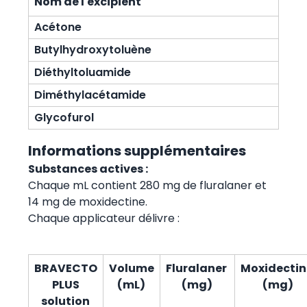
Nom de l'excipient
Acétone
Butylhydroxytoluène
Diéthyltoluamide
Diméthylacétamide
Glycofurol
Informations supplémentaires
Substances actives :
Chaque mL contient 280 mg de fluralaner et
14 mg de moxidectine.
Chaque applicateur délivre :
BRAVECTO
Volume
Fluralaner
Moxidecti
PLUS
(mL)
(mg)
(mg)
solution