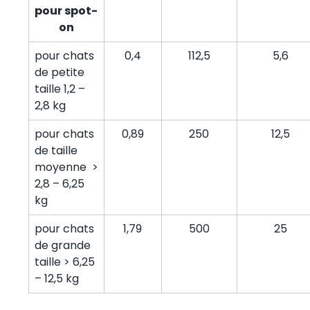
pour spot-
on
pour chats
0,4
112,5
5,6
de petite
taille 1,2 –
2,8 kg
pour chats
0,89
250
12,5
de taille
moyenne >
2,8 – 6,25
kg
pour chats
1,79
500
25
de grande
taille > 6,25
– 12,5 kg