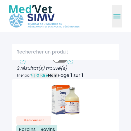
Rechercher un produit
Recherche rapide
Recherche approfondie
3 résultat(s) trouvé(s)
Page
1
sur
1
Ordre
Trier par
Nom
Médicament
Porcins
Bovins