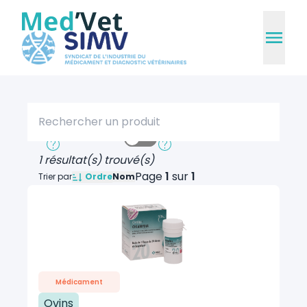
Rechercher un produit
Recherche rapide
Recherche approfondie
1 résultat(s) trouvé(s)
Page
1
sur
1
Ordre
Trier par
Nom
Médicament
Ovins