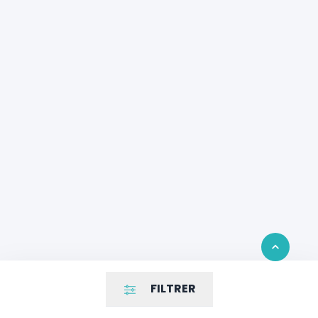
Retour en 
FILTRER