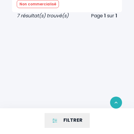
Non commercialisé
7 résultat(s) trouvé(s)
Page
1
sur
1
Retour en 
FILTRER