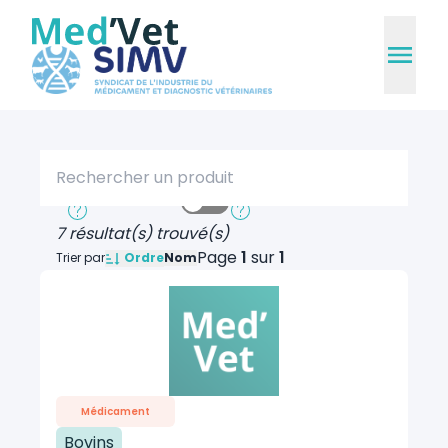
Rechercher un produit
Recherche rapide
Recherche approfondie
7 résultat(s) trouvé(s)
Page
1
sur
1
Ordre
Trier par
Nom
Médicament
Bovins