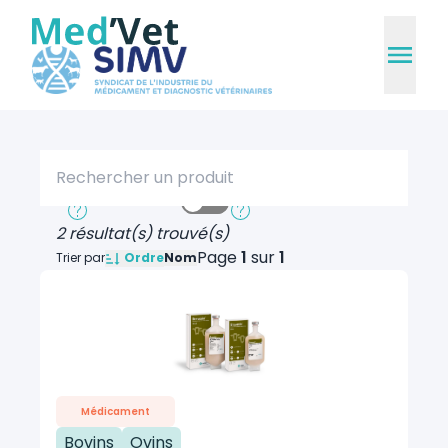
Rechercher un produit
Recherche rapide
Recherche approfondie
2 résultat(s) trouvé(s)
Page
1
sur
1
Ordre
Trier par
Nom
Médicament
Bovins
Ovins