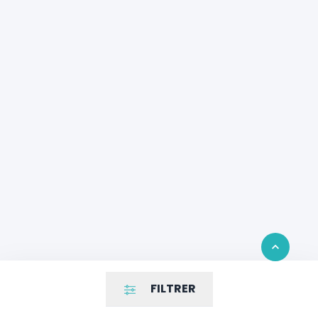
Retour en 
FILTRER