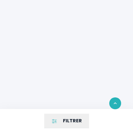
Retour en 
FILTRER