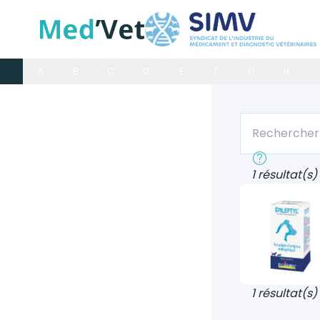
A
B
C
D
E
F
G
H
Rechercher un
Recherche rap
1 résultat(s)
1 résultat(s)