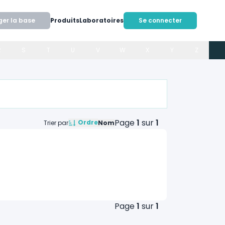
ger la base
Produits
Laboratoires
Se connecter
R
S
T
U
V
W
X
Y
Z
Page
1
sur
1
Ordre
Trier par
Nom
Page
1
sur
1