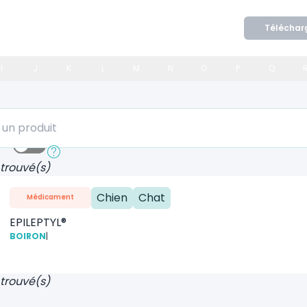
Téléchar
I
J
K
L
M
N
O
P
Q
 produit
ide
Recherche approfondie
 trouvé(s)
Chien
Chat
Médicament
EPILEPTYL®
BOIRON
|
 trouvé(s)