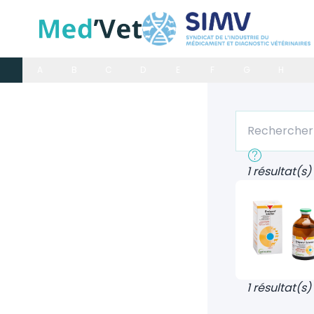
A
B
C
D
E
F
G
H
Rechercher un
Recherche rap
1 résultat(s)
1 résultat(s)