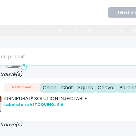
Téléchar
I
J
K
L
M
N
O
P
Q
 produit
ide
Recherche approfondie
 trouvé(s)
Chien
Chat
Equins
Cheval
Porcin
Médicament
ORNIPURAL® SOLUTION INJECTABLE
Laboratoire VETOQUINOL S.A.
|
 trouvé(s)