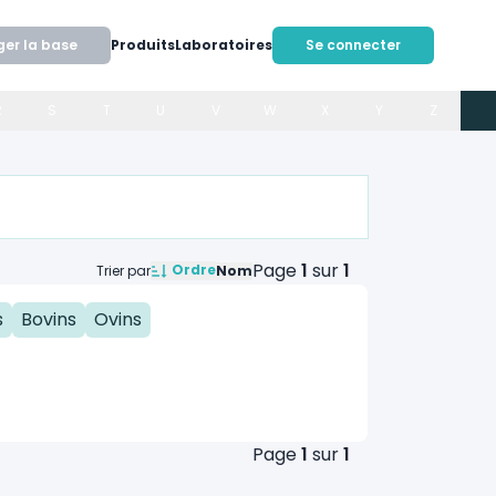
ger la base
Produits
Laboratoires
Se connecter
R
S
T
U
V
W
X
Y
Z
Page
1
sur
1
Ordre
Trier par
Nom
s
Bovins
Ovins
Page
1
sur
1