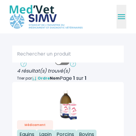
Rechercher un produit
Recherche rapide
Recherche approfondie
4 résultat(s) trouvé(s)
Page
1
sur
1
Ordre
Trier par
Nom
Médicament
Equins
Lapin
Porcins
Bovins