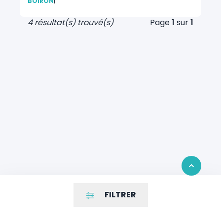
BOIRON
|
4 résultat(s) trouvé(s)
Page
1
sur
1
Retour en 
FILTRER