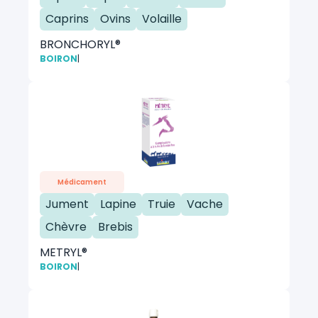
Caprins
Ovins
Volaille
BRONCHORYL®
BOIRON
|
Médicament
Jument
Lapine
Truie
Vache
Chèvre
Brebis
METRYL®
BOIRON
|