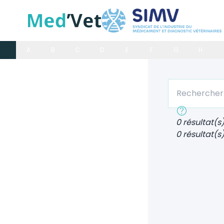
A
B
C
D
E
F
G
H
Rechercher un
Recherche rap
0 résultat(s
0 résultat(s