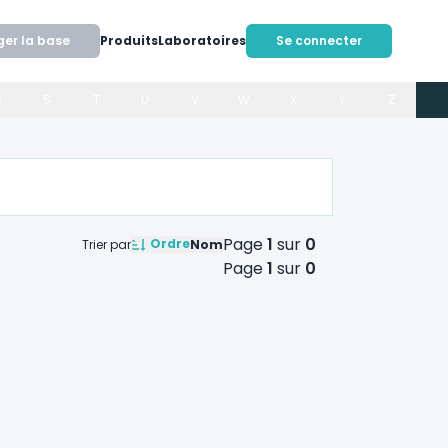
ger la base
Produits
Laboratoires
Se connecter
R
S
T
U
V
W
X
Y
Z
Page
1
sur
0
Ordre
Trier par
Nom
Page
1
sur
0