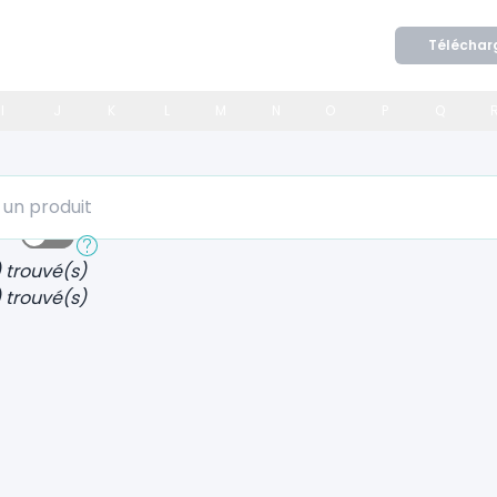
Téléchar
I
J
K
L
M
N
O
P
Q
 produit
ide
Recherche approfondie
) trouvé(s)
) trouvé(s)