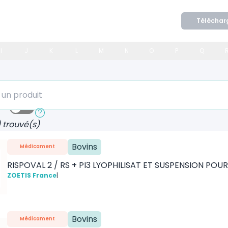
Téléchar
I
J
K
L
M
N
O
P
Q
 produit
ide
Recherche approfondie
) trouvé(s)
Bovins
Médicament
RISPOVAL 2 / RS + PI3 LYOPHILISAT ET SUSPENSION PO
ZOETIS France
|
Bovins
Médicament