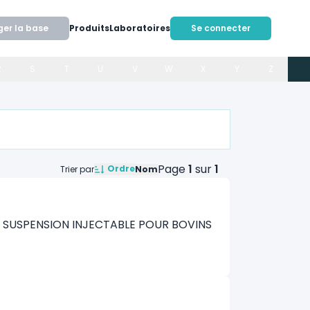
ger la base
Produits
Laboratoires
Se connecter
R
S
T
U
V
W
X
Y
Z
Page
1
sur
1
Ordre
Trier par
Nom
UR SUSPENSION INJECTABLE POUR BOVINS