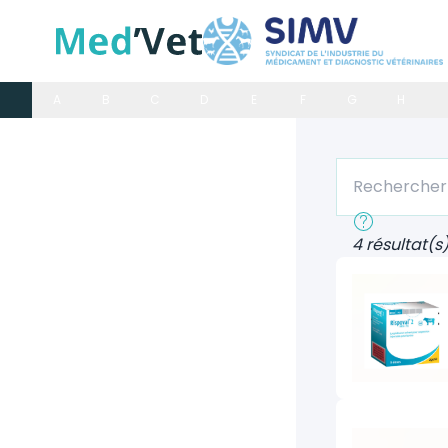
A
B
C
D
E
F
G
H
Rechercher un
Recherche rap
4 résultat(s