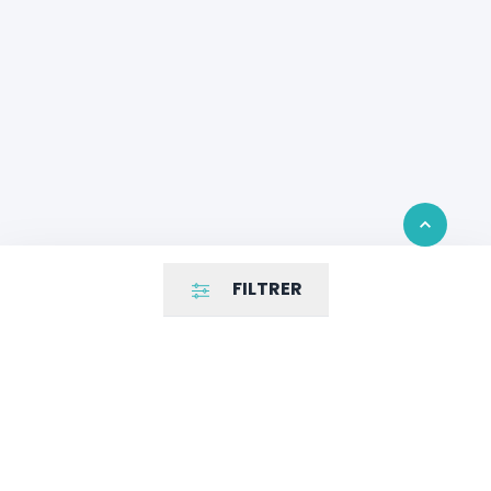
Retour en 
FILTRER