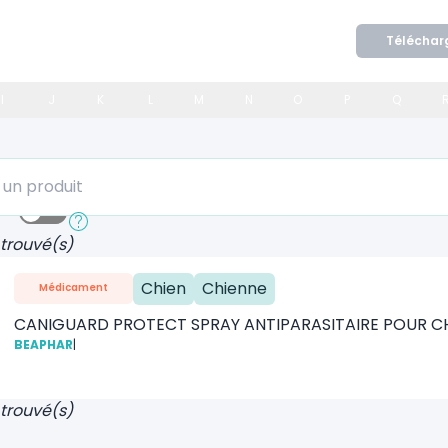
Téléchar
I
J
K
L
M
N
O
P
Q
 produit
ide
Recherche approfondie
 trouvé(s)
Chien
Chienne
Médicament
CANIGUARD PROTECT SPRAY ANTIPARASITAIRE POUR CH
BEAPHAR
|
 trouvé(s)