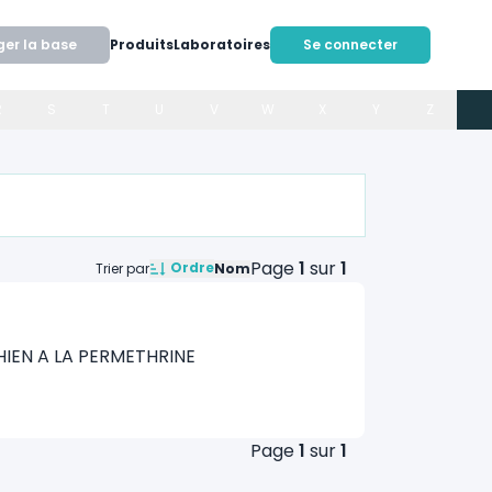
ger la base
Produits
Laboratoires
Se connecter
R
S
T
U
V
W
X
Y
Z
Page
1
sur
1
Ordre
Trier par
Nom
IEN A LA PERMETHRINE
Page
1
sur
1