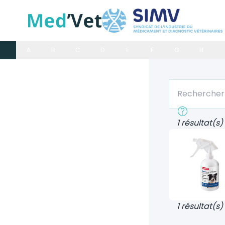
A
B
C
D
E
F
G
H
Rechercher un
Recherche rap
1 résultat(s)
1 résultat(s)