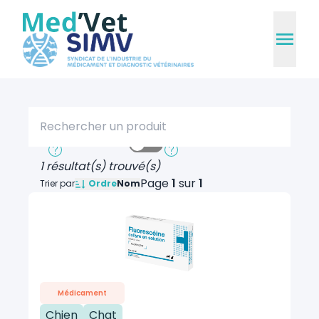
Rechercher un produit
Recherche rapide
Recherche approfondie
1 résultat(s) trouvé(s)
Page
1
sur
1
Ordre
Trier par
Nom
Médicament
Chien
Chat