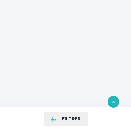
Retour en 
FILTRER