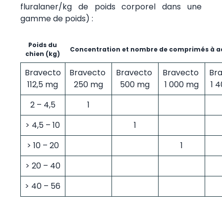
fluralaner/kg de poids corporel dans une
gamme de poids) :
Poids du
Concentration et nombre de comprimés à a
chien (kg)
Bravecto
Bravecto
Bravecto
Bravecto
Br
112,5 mg
250 mg
500 mg
1 000 mg
1 
2 – 4,5
1
> 4,5 – 10
1
> 10 – 20
1
> 20 – 40
> 40 – 56