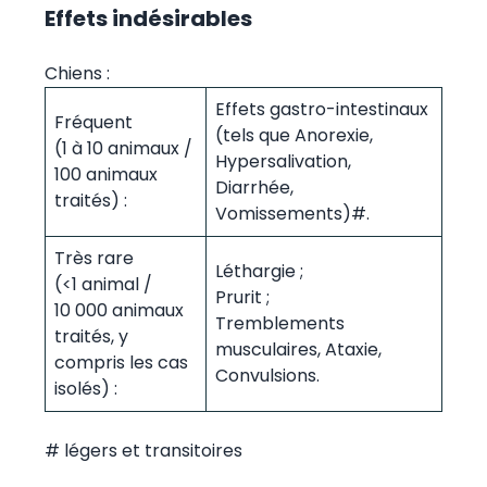
Effets indésirables
Chiens :
Effets gastro-intestinaux
Fréquent
(tels que Anorexie,
(1 à 10 animaux /
Hypersalivation,
100 animaux
Diarrhée,
traités) :
Vomissements)#.
Très rare
Léthargie ;
(<1 animal /
Prurit ;
10 000 animaux
Tremblements
traités, y
musculaires, Ataxie,
compris les cas
Convulsions.
isolés) :
# légers et transitoires