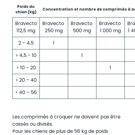
Poids du
Concentration et nombre de comprimés à a
chien (kg)
Bravecto
Bravecto
Bravecto
Bravecto
Br
112,5 mg
250 mg
500 mg
1 000 mg
1 
2 – 4,5
1
> 4,5 – 10
1
> 10 – 20
1
> 20 – 40
> 40 – 56
Les comprimés à croquer ne doivent pas être
cassés ou divisés.
Pour les chiens de plus de 56 kg de poids