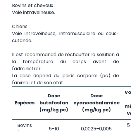
Bovins et chevaux :
Voie intraveineuse.
Chiens :
Voie intraveineuse, intramusculaire ou sous-
cutanée.
Il est recommandé de réchauffer la solution à
la température du corps avant de
l'administrer.
La dose dépend du poids corporel (pc) de
l'animal et de son état.
Vo
Dose
Dose
Espèces
butafosfan
cyanocobalamine
mé
(mg/kg pc)
(mg/kg pc)
v
Bovins
5
5–10
0,0025–0,005