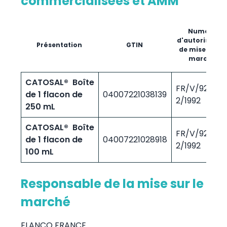
commercialisées et AMM
Numéro
d'autorisatio
Présentation
GTIN
de mise sur le
marché
CATOSAL® Boîte
FR/V/926912
de 1 flacon de
04007221038139
2/1992
250 mL
CATOSAL® Boîte
FR/V/926912
de 1 flacon de
04007221028918
2/1992
100 mL
Responsable de la mise sur le
marché
ELANCO FRANCE