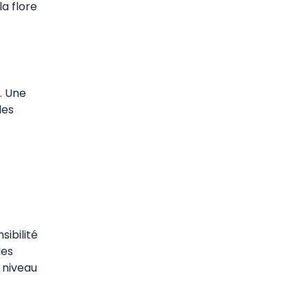
la flore
. Une
les
sibilité
les
 niveau