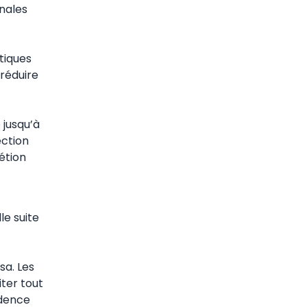
onales
tiques
réduire
 jusqu’à
ection
étion
le suite
sa. Les
ter tout
udence