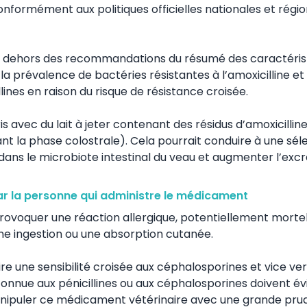
onformément aux politiques officielles nationales et régi
en dehors des recommandations du résumé des caractéris
prévalence de bactéries résistantes à l’amoxicilline et 
llines en raison du risque de résistance croisée.
is avec du lait à jeter contenant des résidus d’amoxicilline
nt la phase colostrale). Cela pourrait conduire à une sél
dans le microbiote intestinal du veau et augmenter l’excr
ar la personne qui administre le médicament
provoquer une réaction allergique, potentiellement mortel
 une ingestion ou une absorption cutanée.
uire une sensibilité croisée aux céphalosporines et vice ver
nnue aux pénicillines ou aux céphalosporines doivent évi
anipuler ce médicament vétérinaire avec une grande pr