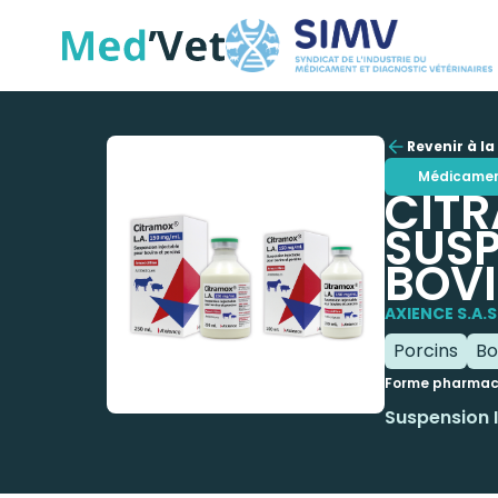
Revenir à la 
Médicame
CITR
SUSP
BOVI
AXIENCE S.A.S
Porcins
Bo
Forme pharmac
Suspension 