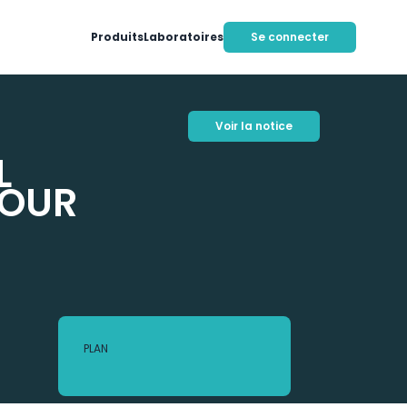
Produits
Laboratoires
Se connecter
Voir la notice
L
POUR
PLAN