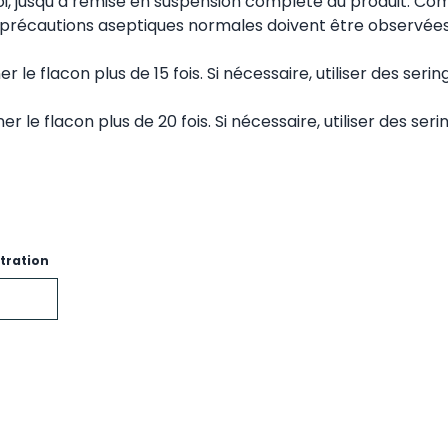
oi, jusqu’à remise en suspension complète du produit. C
s précautions aseptiques normales doivent être observées
 le flacon plus de 15 fois. Si nécessaire, utiliser des seri
 le flacon plus de 20 fois. Si nécessaire, utiliser des ser
tration