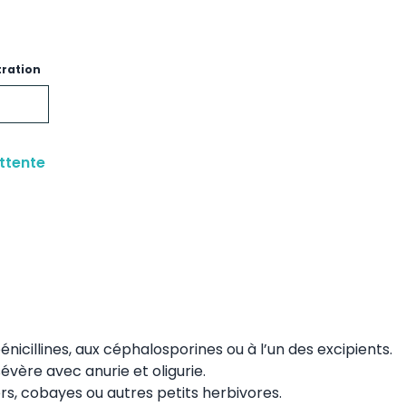
tration
ttente
énicillines, aux céphalosporines ou à l’un des excipients.
sévère avec anurie et oligurie.
ters, cobayes ou autres petits herbivores.