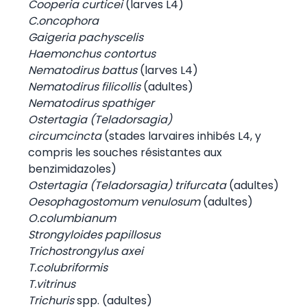
Cooperia curticei
(larves L4)
C.oncophora
Gaigeria pachyscelis
Haemonchus contortus
Nematodirus battus
(larves L4)
Nematodirus filicollis
(adultes)
Nematodirus spathiger
Ostertagia (Teladorsagia)
circumcincta
(stades larvaires inhibés L4, y
compris les souches résistantes aux
benzimidazoles)
Ostertagia (Teladorsagia) trifurcata
(adultes)
Oesophagostomum venulosum
(adultes)
O.columbianum
Strongyloides papillosus
Trichostrongylus axei
T.colubriformis
T.vitrinus
Trichuris
spp. (adultes)