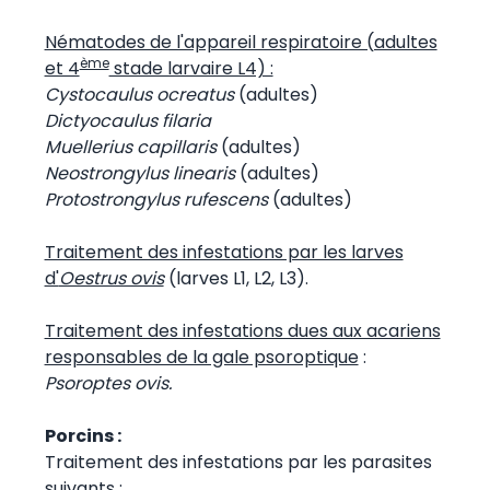
Nématodes de l'appareil respiratoire (adultes
ème
et 4
stade larvaire L4) :
Cystocaulus ocreatus
(adultes)
Dictyocaulus filaria
Muellerius capillaris
(adultes)
Neostrongylus linearis
(adultes)
Protostrongylus rufescens
(adultes)
Traitement des infestations par les larves
d'
Oestrus ovis
(larves L1, L2, L3).
Traitement des infestations dues aux acariens
responsables de la gale psoroptique
:
Psoroptes ovis.
Porcins :
Traitement des infestations par les parasites
suivants :