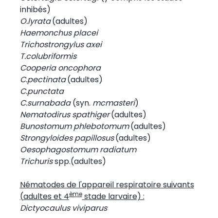
inhibés)
O.lyrata
(adultes)
Haemonchus placei
Trichostrongylus axei
T.colubriformis
Cooperia oncophora
C.pectinata
(adultes)
C.punctata
C.surnabada
(syn.
mcmasteri
)
Nematodirus spathiger
(adultes)
Bunostomum phlebotomum
(adultes)
Strongyloides papillosus
(adultes)
Oesophagostomum radiatum
Trichuris
spp.(adultes)
Nématodes de l'appareil respiratoire suivants
ème
(adultes et 4
stade larvaire) :
Dictyocaulus viviparus