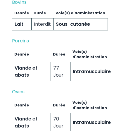
Bovins
Denrée
Durée
Voie(s) d'administration
Lait
Interdit
Sous-cutanée
Porcins
Voie(s)
Denrée
Durée
d'administration
Viande et
77
Intramusculaire
abats
Jour
Ovins
Voie(s)
Denrée
Durée
d'administration
Viande et
70
Intramusculaire
abats
Jour