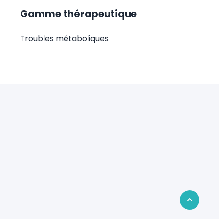
Gamme thérapeutique
Troubles métaboliques
Retour en 