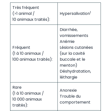
Très fréquent
1
(>1 animal /
Hypersalivation
10 animaux traités):
Diarrhée,
vomissements
Anémie
Fréquent
Lésions cutanées
(1 à 10 animaux /
(sur la cavité
100 animaux traités):
buccale et le
menton)
Déshydratation,
léthargie
Rare
Anorexie
(1 à 10 animaux /
Trouble du
10 000 animaux
comportement
traités):