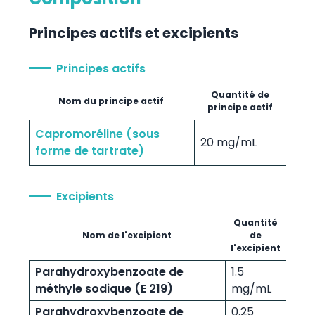
Principes actifs et excipients
Principes actifs
Quantité de
Nom du principe actif
principe actif
Capromoréline (sous
20 mg/mL
forme de tartrate)
Excipients
Quantité
Nom de l'excipient
de
l'excipient
Parahydroxybenzoate de
1.5
méthyle sodique (E 219)
mg/mL
Parahydroxybenzoate de
0.25