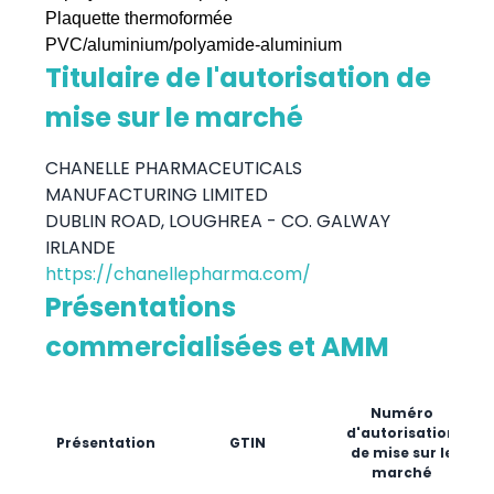
Plaquette thermoformée
PVC/aluminium/polyamide-aluminium
Titulaire de l'autorisation de
mise sur le marché
CHANELLE PHARMACEUTICALS
MANUFACTURING LIMITED
DUBLIN ROAD, LOUGHREA - CO. GALWAY
IRLANDE
https://chanellepharma.com/
Présentations
commercialisées et AMM
Numéro
d'autorisation
Présentation
GTIN
m
de mise sur le
marché