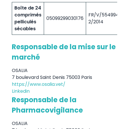
Boîte de 24
comprimés
FR/V/5549946
05099299030176
2
pelliculés
2/2014
sécables
Responsable de la mise sur le
marché
OSALIA
7 boulevard Saint Denis 75003 Paris
https://www.osalia.vet/
Linkedin
Responsable de la
Pharmacovigilance
OSALIA