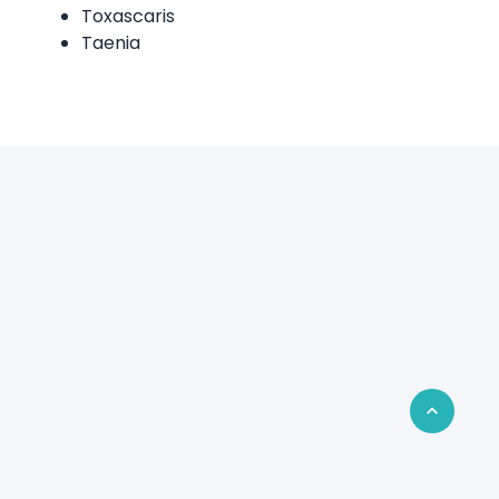
Toxascaris
Taenia
Retour en 