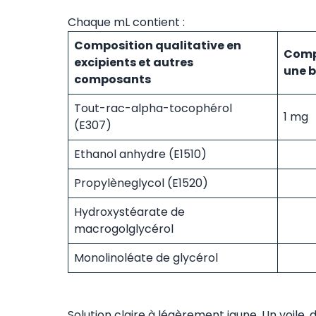
Chaque mL contient :
Composition qualitative en
Compo
excipients et autres
une 
composants
Tout-rac-alpha-tocophérol
1 mg
(E307)
Ethanol anhydre (E1510)
Propylèneglycol (E1520)
Hydroxystéarate de
macrogolglycérol
Monolinoléate de glycérol
Solution claire à légèrement jaune. Un voile,