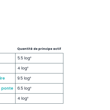
Quantité de principe actif
5.5 log²
4 log²
ire
9.5 log²
e ponte
6.5 log²
4 log²