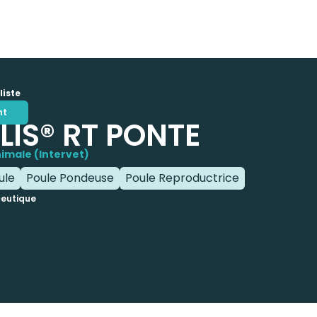
liste
nt
LIS® RT PONTE
imale (Intervet)
ule
Poule Pondeuse
Poule Reproductrice
eutique