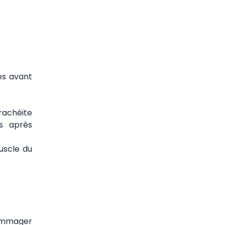
es avant
trachéite
es après
uscle du
dommager