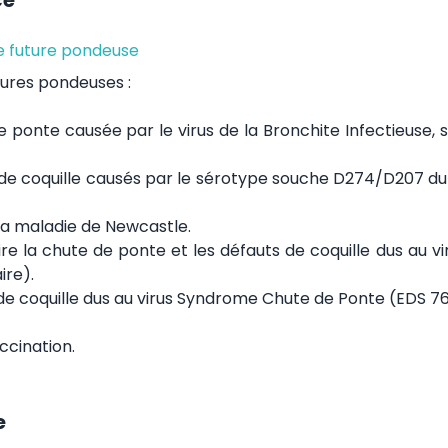
ce
e future pondeuse
tures pondeuses :
de ponte causée par le virus de la Bronchite Infectieuse,
 de coquille causés par le sérotype souche D274/D207 du 
e la maladie de Newcastle.
ire la chute de ponte et les défauts de coquille dus au vi
ire).
 de coquille dus au virus Syndrome Chute de Ponte (EDS 76
ccination.
e