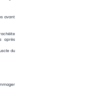
es avant
trachéite
es après
uscle du
dommager