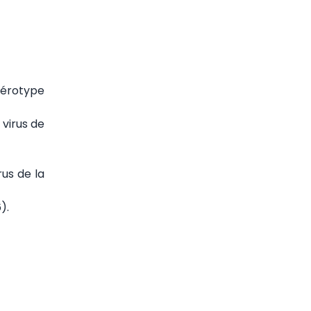
 sérotype
virus de
rus de la
).