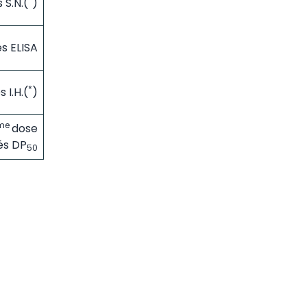
 S.N.(
)
s ELISA
*
 I.H.(
)
me
dose
és DP
50