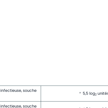
 infectieuse, souche
³ 5,5 log
unités
2
 infectieuse, souche