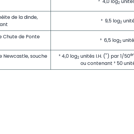
³ 4,0 log
unités
2
éite de la dinde,
³ 9,5 log
unité
2
sant
de Chute de Ponte
³ 6,5 log
unités
2
*
è
de Newcastle, souche
³ 4,0 log
unités I.H. (
) par 1/50
2
ou contenant ³ 50 unit