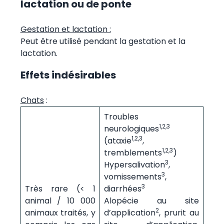
lactation ou de ponte
Gestation et lactation :
Peut être utilisé pendant la gestation et la
lactation.
Effets indésirables
Chats
:
Troubles
1,2,3
neurologiques
1,2,3
(ataxie
,
1,2,3
tremblements
)
3
Hypersalivation
,
3
vomissements
,
3
Très rare (< 1
diarrhées
animal / 10 000
Alopécie au site
2
animaux traités, y
d’application
, prurit au