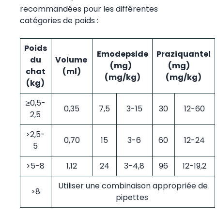
recommandées pour les différentes
catégories de poids :
Poids
Emodepside
Praziquantel
du
Volume
(mg)
(mg)
chat
(ml)
(mg/kg)
(mg/kg)
(kg)
≥0,5-
0,35
7,5
3-15
30
12-60
2,5
>2,5-
0,70
15
3-6
60
12-24
5
>5-8
1,12
24
3-4,8
96
12-19,2
Utiliser une combinaison appropriée de
>8
pipettes