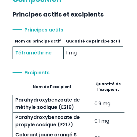
Principes actifs et excipients
Principes actifs
Nom du principe actif
Quantité de principe actif
Tétraméthrine
1 mg
Excipients
Quantité de
Nom de l'excipient
l'excipient
Parahydroxybenzoate de
0.9 mg
méthyle sodique (E219)
Parahydroxybenzoate de
0.1 mg
propyle sodique (E217)
Colorant jaune orangé S