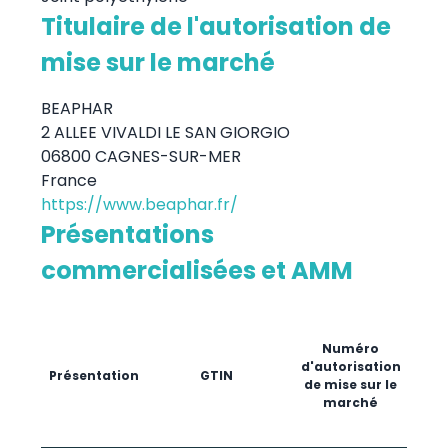
Titulaire de l'autorisation de
mise sur le marché
BEAPHAR
2 ALLEE VIVALDI LE SAN GIORGIO
06800 CAGNES-SUR-MER
France
https://www.beaphar.fr/
Présentations
commercialisées et AMM
Da
pre
Numéro
mis
d'autorisation
Présentation
GTIN
de mise sur le
ma
marché
A