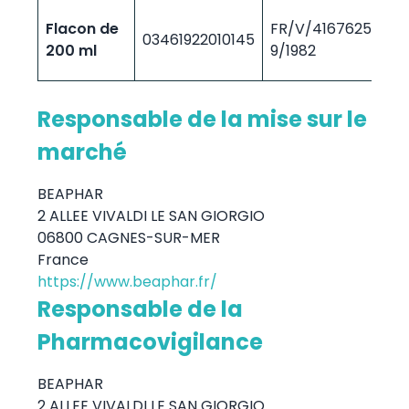
Flacon de
FR/V/4167625
03461922010145
2/1
200 ml
9/1982
Responsable de la mise sur le
marché
BEAPHAR
2 ALLEE VIVALDI LE SAN GIORGIO
06800 CAGNES-SUR-MER
France
https://www.beaphar.fr/
Responsable de la
Pharmacovigilance
BEAPHAR
2 ALLEE VIVALDI LE SAN GIORGIO