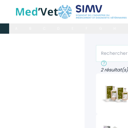
A
B
C
D
E
F
G
H
Rechercher un
Recherche rap
2 résultat(s