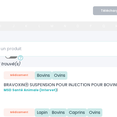
Téléchar
I
J
K
L
M
N
O
P
Q
 produit
ide
Recherche approfondie
) trouvé(s)
Bovins
Ovins
Médicament
BRAVOXINⓇ SUSPENSION POUR INJECTION POUR BOVINS
MSD Santé Animale (Intervet)
|
Lapin
Bovins
Caprins
Ovins
Médicament