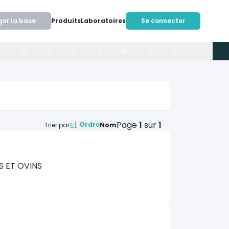
ger la base
Produits
Laboratoires
Se connecter
R
S
T
U
V
W
X
Y
Z
Page
1
sur
1
Ordre
Trier par
Nom
 ET OVINS