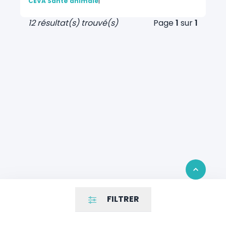
CEVA Santé animale
|
12 résultat(s) trouvé(s)
Page
1
sur
1
Retour en 
FILTRER