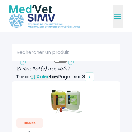
Rechercher un produit
Recherche rapide
Recherche approfondie
81 résultat(s) trouvé(s)
Page
1
sur
3
Ordre
Trier par
Nom
Biocide